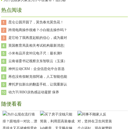
为什么很多人家里几乎不挂窗帘？他们都
热点阅读
昆仑公园开园了，莫负春光莫负花！
跨境电商操作很难？小白能去操作吗？
是它给了我再度起航的信心，成为最对
英国教育局及相关考试机构最新消息|
小米有品开卖99元电子尺：最长测9
云南省委书记视察京东智联云（玉溪）
神州云动CRM：企业信息化中台首选
再也没有假耐克假阿迪，人工智能也能
摩托罗拉新出的翻盖手机，让我重新认
动力TURBO凉热感运动凝胶 保养
随便看看