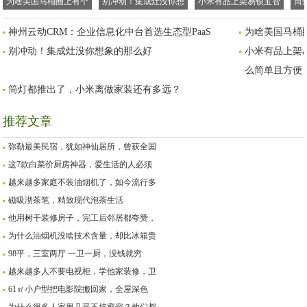
为啥美国马桶圈上有个
别冲动！集成灶没你想
小米有品上架易锁宝智
筒
缺口，难道中外有别？
象的那么好
能抽屉柜开关，蓝牙开
神州云动CRM：企业信息化中台首选生态型PaaS
为啥美国马桶
锁就是这么简单且方便
别冲动！集成灶没你想象的那么好
小米有品上架
么简单且方便
筒灯都推出了，小米离做家装还有多远？
推荐文章
弥勒最美民宿，犹如神仙居所，曾获全国
这7款白菜价厨房神器，爱生活的人必须
越来越多家庭不装油烟机了，如今流行多
磁吸沏茶笔，精致现代泡茶生活
他用树干装修房子，完工后邻居都夸赞，
为什么油烟机没啥技术含量，却比冰箱贵
98平，三室两厅 一卫一厨，没钱就穷
越来越多人不要电视柜，学他家装修，卫
61㎡小户型把电影院搬回家，全屋深色