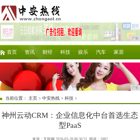
广告
首页
资讯
财经
科技
娱乐
汽车
家居
企业
游戏
美食
商讯
时尚
微商
广告
当前位置：
主页
>
中安热线
>
科技
>
神州云动CRM：企业信息化中台首选生态
型PaaS
来源：互联网 2020-03-28 06:30:51
阅读：1882