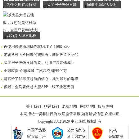
为什么现在流行墙
买了房子没钱只能
同事不顾家人反对
以为是大理石地板
再使用传统油烟机你就OUT了！圈厨Z90
老婆从外面捡回来的鹅卵石，随便改造下竟然
买了房子没钱只能简装，利用层高装修成lo
全球应援 众志成城 广汽菲克捐赠100万
是它给了我再度起航的信心，成为最对的选择
侯毅：盒马要做超大型APP，线下业态无侧
关于我们
-
联系我们
-
老版地图
-
网站地图
-
版权声明
本网拒绝一切非法行为 欢迎监督举报 如有错误信息 欢迎纠正
Copyright 2002-2020
中安热线
版权所有