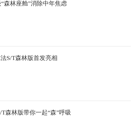
级“森林座舱”消除中年焦虑
法S/T森林版首发亮相
/T森林版带你一起“森”呼吸