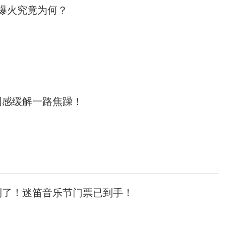
便爆火究竟为何？
围感缓解一路焦躁！
利了！迷笛音乐节门票已到手！