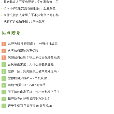
越来越多人不要电视柜，学他家装修，卫
61㎡小户型把电影院搬回家，全屋深色
为什么很多人家里几乎不挂窗帘？他们都
把家打造成咖啡馆，1平米就够
热点阅读
以野为盟 生辰同庆！兰州野超挑战完
火灾如何影响汽车保险
污泥如何处理？软土原位固化修复系统
台风暴雨来袭，为什么需要意健险
教你一招，完美解决王者荣耀延迟高m
教你如何分辨iPhone手机真假，
薄如“蝉翼” SUGAR S时尚手
干不掉的山寨手机，连小米都被下手了
揭开快充的秘密 南孚NFCN215
锤子手机T3渲染图曝光 圆形Hom