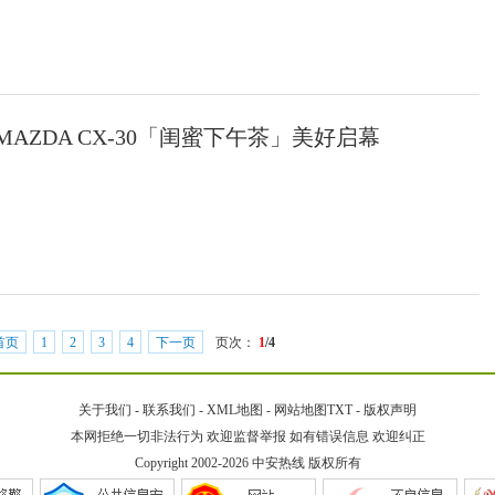
AZDA CX-30「闺蜜下午茶」美好启幕
首页
1
2
3
4
下一页
页次：
1
/4
关于我们
-
联系我们
-
XML地图
-
网站地图
TXT
-
版权声明
本网拒绝一切非法行为 欢迎监督举报 如有错误信息 欢迎纠正
Copyright 2002-2026
中安热线
版权所有