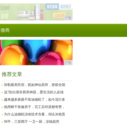
广告
微商
广告
推荐文章
弥勒最美民宿，犹如神仙居所，曾获全国
这7款白菜价厨房神器，爱生活的人必须
越来越多家庭不装油烟机了，如今流行多
他用树干装修房子，完工后邻居都夸赞，
为什么油烟机没啥技术含量，却比冰箱贵
98平，三室两厅 一卫一厨，没钱就穷