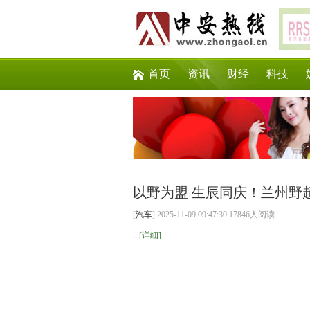
首页
资讯
财经
科技
以野为盟 生辰同庆！兰州野
[
汽车
] 2025-11-09 09:47:30 17846人阅读
...
[详细]