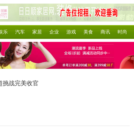
娱乐
汽车
家居
企业
游戏
美食
商讯
时尚
超挑战完美收官