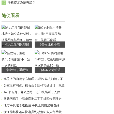
手机提示系统升级？
随便看看
谁说卫生间只能铺
100㎡北欧小清
“轻软装，重硬装
日本47㎡简约温
锅盖上的油渍怎么清理？3招立马去油渍，不
卧室没有书桌、梳妆台？这样巧妙设计，既美
140平新房，老公坚持一进门装隔断，入住
回购网携手中海华庭推二手手机回收新理念
地方手机域名遭抢注 手机上网前景被看好
浙江德邦快递从快递员到总监50多人免费献