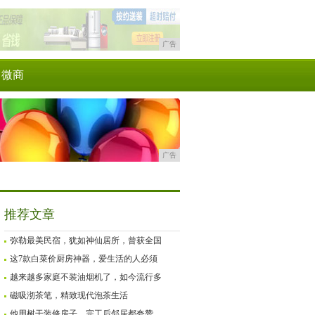
广告
微商
广告
推荐文章
弥勒最美民宿，犹如神仙居所，曾获全国
这7款白菜价厨房神器，爱生活的人必须
越来越多家庭不装油烟机了，如今流行多
磁吸沏茶笔，精致现代泡茶生活
他用树干装修房子，完工后邻居都夸赞，