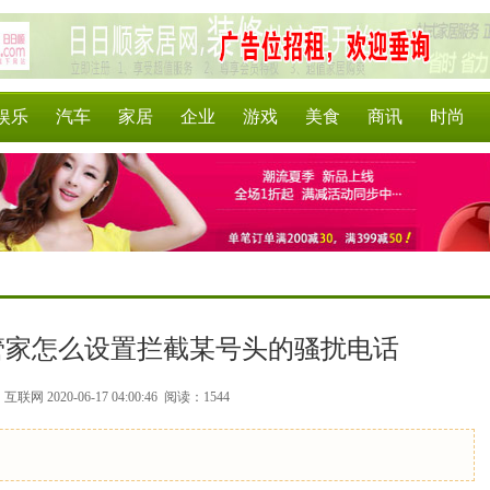
娱乐
汽车
家居
企业
游戏
美食
商讯
时尚
管家怎么设置拦截某号头的骚扰电话
联网 2020-06-17 04:00:46
阅读：1544