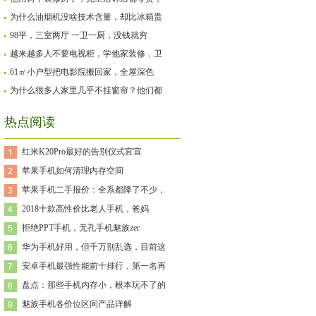
为什么油烟机没啥技术含量，却比冰箱贵
98平，三室两厅 一卫一厨，没钱就穷
越来越多人不要电视柜，学他家装修，卫
61㎡小户型把电影院搬回家，全屋深色
为什么很多人家里几乎不挂窗帘？他们都
热点阅读
红米K20Pro最好的告别仪式官宣
苹果手机如何清理内存空间
苹果手机二手报价：全系都降了不少，
2018十款高性价比老人手机，爸妈
拒绝PPT手机，无孔手机魅族zer
华为手机好用，但千万别乱选，目前这
安卓手机最强性能前十排行，第一名再
盘点：那些手机内存小，根本玩不了的
魅族手机各价位区间产品详解