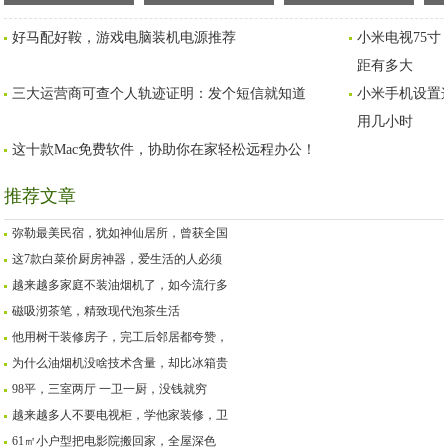
含量，却比冰箱贵太
工后邻居都夸赞，太有
泡茶生活
机
好马配好鞍，游戏电脑装机电源推荐
小米电视75寸
多？听人说完才明白
创意
灶
距有多大
三大运营商可查个人轨迹证明：发个短信就知道
小米手机设置这
用几小时
这十款Mac免费软件，协助你在家轻松远程办公！
推荐文章
弥勒最美民宿，犹如神仙居所，曾获全国
这7款白菜价厨房神器，爱生活的人必须
越来越多家庭不装油烟机了，如今流行多
磁吸沏茶笔，精致现代泡茶生活
他用树干装修房子，完工后邻居都夸赞，
为什么油烟机没啥技术含量，却比冰箱贵
98平，三室两厅 一卫一厨，没钱就穷
越来越多人不要电视柜，学他家装修，卫
61㎡小户型把电影院搬回家，全屋深色