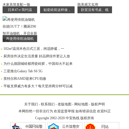
日本47㎡简约温
贴瓷砖前这样做，
卧室没有书桌、梳
再使用传统油烟机
102m²温润木色日式三居，闲适静谧，一
厨房挂件决定生活质量 好品牌挂件更让人放
为什么德国铺砖都用瓷砖胶，中国却火不起来
三星推出Galaxy Tab S6 5G
英特尔和AMD迎来CPU劲敌
平板支撑威力有多大？每天坚持两分钟可以减
关于我们
-
联系我们
-
老版地图
-
网站地图
-
版权声明
本网拒绝一切非法行为 欢迎监督举报 如有错误信息 欢迎纠正
Copyright 2002-2020
中安热线
版权所有