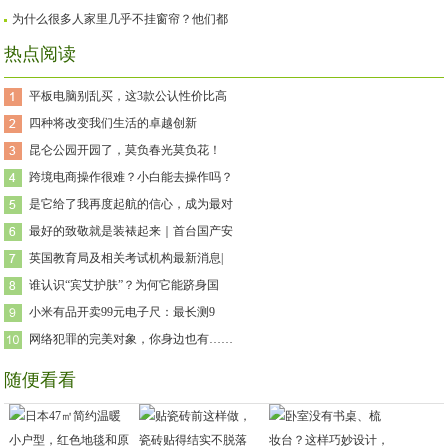
为什么很多人家里几乎不挂窗帘？他们都
热点阅读
平板电脑别乱买，这3款公认性价比高
四种将改变我们生活的卓越创新
昆仑公园开园了，莫负春光莫负花！
跨境电商操作很难？小白能去操作吗？
是它给了我再度起航的信心，成为最对
最好的致敬就是装裱起来｜首台国产安
英国教育局及相关考试机构最新消息|
谁认识“宾艾护肤”？为何它能跻身国
小米有品开卖99元电子尺：最长测9
网络犯罪的完美对象，你身边也有……
随便看看