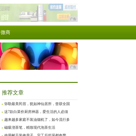
广告
微商
广告
推荐文章
弥勒最美民宿，犹如神仙居所，曾获全国
这7款白菜价厨房神器，爱生活的人必须
越来越多家庭不装油烟机了，如今流行多
磁吸沏茶笔，精致现代泡茶生活
他用树干装修房子，完工后邻居都夸赞，