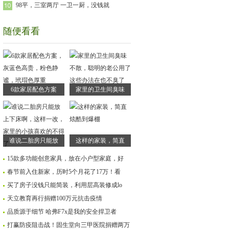
98平，三室两厅 一卫一厨，没钱就
随便看看
6款家居配色方案
家里的卫生间臭味
谁说二胎房只能放
这样的家装，简直
15款多功能创意家具，放在小户型家庭，好
春节前入住新家，历时5个月花了17万！看
买了房子没钱只能简装，利用层高装修成lo
天立教育再行捐赠100万元抗击疫情
品质源于细节 哈弗F7x是我的安全捍卫者
打赢防疫阻击战！固生堂向三甲医院捐赠两万