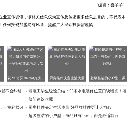
（编辑：喜羊羊）
企业宣传资讯，该相关信息仅为宣传及传递更多信息之目的，不代表本
！任何投资加盟均有风险，提醒广大民众投资需谨慎！
：
花200万买50㎡学片房，
厨房挂件决定生活质量
超级整洁的小户型，虽
诀
阳台内扩成主卧，一室
好品牌挂件更让人放心
然只有45㎡，但是舒适
你就不会纠结
老电工毕生经验总结：55条水电装修位置口诀曝光！装
藏
轻松改成两居，实用
就行
修前建议收藏
卧，一室轻松改
厨房挂件决定生活质量 好品牌挂件更让人放心
超级整洁的小户型，虽然只有45㎡，但是舒适就行