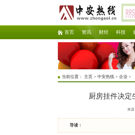
首页
资讯
财经
科技
当前位置：
主页
>
中安热线
>
企业
>
厨房挂件决定
来源：
导读：