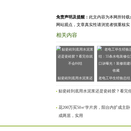
免责声明及提醒：
此文内容为本网所转载
网站观点，文章真实性请浏览者慎重核实
相关内容
贴瓷砖到底用水泥浆还
老电工毕生经验总结
是瓷砖胶？看完你就不
55条水电装修位置口
贴瓷砖到底用水泥浆还是瓷砖胶？看完
会纠结
曝光！装修前建议收
花200万买50㎡学片房，阳台内扩成主
成两居，实用