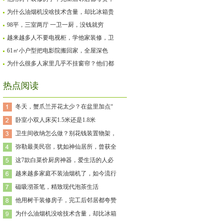
为什么油烟机没啥技术含量，却比冰箱贵
98平，三室两厅 一卫一厨，没钱就穷
越来越多人不要电视柜，学他家装修，卫
61㎡小户型把电影院搬回家，全屋深色
为什么很多人家里几乎不挂窗帘？他们都
热点阅读
冬天，蟹爪兰开花太少？在盆里加点“
卧室小双人床买1.5米还是1.8米
卫生间收纳怎么做？别花钱装置物架，
弥勒最美民宿，犹如神仙居所，曾获全
这7款白菜价厨房神器，爱生活的人必
越来越多家庭不装油烟机了，如今流行
磁吸沏茶笔，精致现代泡茶生活
他用树干装修房子，完工后邻居都夸赞
为什么油烟机没啥技术含量，却比冰箱