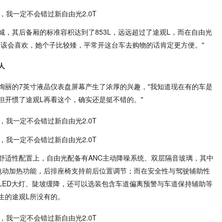
，其后备厢的标准容积达到了853L，远远超过了途观L，而在自由光
应该会喜欢，她个子比较矮，平常开这台车去购物的话肯定更方便。"
人
绚丽的7英寸液晶仪表盘屏幕产生了浓厚的兴趣，"我知道现在有的车是
但开惯了途观L再看这个，确实还是挺不错的。"
舒适性配置上，自由光配备有ANC主动降噪系统、双层隔音玻璃，其中
电动加热功能，后排座椅支持前后位置调节；而在安全性与驾驶辅助性
LED大灯、陡坡缓降，还可以选装包含车道偏离预警与车道保持辅助等
生的途观L所没有的。