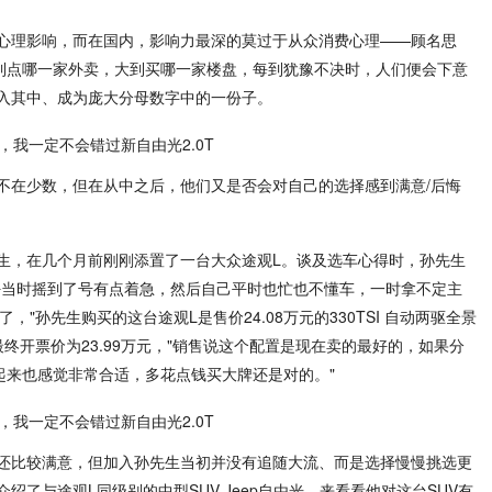
心理影响，而在国内，影响力最深的莫过于从众消费心理——顾名思
小到点哪一家外卖，大到买哪一家楼盘，每到犹豫不决时，人们便会下意
入其中、成为庞大分母数字中的一份子。
不在少数，但在从中之后，他们又是否会对自己的选择感到满意/后悔
生，在几个月前刚刚添置了一台大众途观L。谈及选车心得时，孙先生
好当时摇到了号有点着急，然后自己平时也忙也不懂车，一时拿不定主
"孙先生购买的这台途观L是售价24.08万元的330TSI 自动两驱全景
终开票价为23.99万元，"销售说这个配置是现在卖的最好的，如果分
起来也感觉非常合适，多花点钱买大牌还是对的。"
还比较满意，但加入孙先生当初并没有追随大流、而是选择慢慢挑选更
了与途观L同级别的中型SUV Jeep自由光，来看看他对这台SUV有