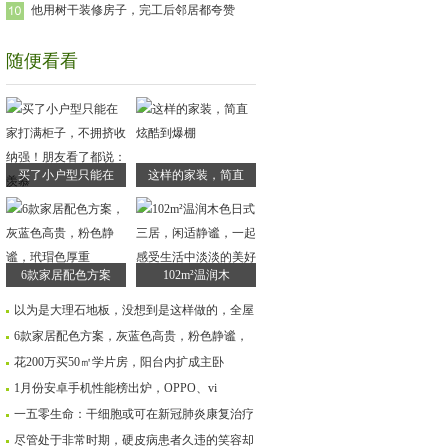
他用树干装修房子，完工后邻居都夸赞
随便看看
买了小户型只能在
这样的家装，简直
6款家居配色方案
102m²温润木
以为是大理石地板，没想到是这样做的，全屋
6款家居配色方案，灰蓝色高贵，粉色静谧，
花200万买50㎡学片房，阳台内扩成主卧
1月份安卓手机性能榜出炉，OPPO、vi
一五零生命：干细胞或可在新冠肺炎康复治疗
尽管处于非常时期，硬皮病患者久违的笑容却