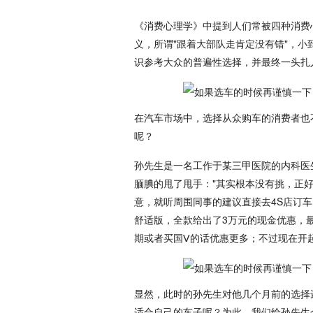
《消费心理学》中提到人们常被四种消费
义，所谓"跟着大部队走肯定没有错"，
识参考大众的普遍性选择，并最终一头扎
在汽车市场中，选择从众购车的消费者也
呢？
孙先生是一名工作于某三甲医院的内科医
腼腆的甩了甩手："其实根本没有挑，正
意，就听周围同事的建议直接去4S店订车了，
舒适版，全款给出了3万元的现金优惠，最
期或者买国Ⅴ的话优惠更多；不过现在开
显然，此时的孙先生对他几个月前的选择
适合自己的车子呢？为此，我们给孙先生介绍