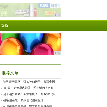
广告
微商
广告
推荐文章
弥勒最美民宿，犹如神仙居所，曾获全国
这7款白菜价厨房神器，爱生活的人必须
越来越多家庭不装油烟机了，如今流行多
磁吸沏茶笔，精致现代泡茶生活
他用树干装修房子，完工后邻居都夸赞，