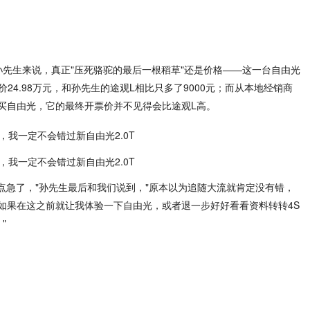
孙先生来说，真正"压死骆驼的最后一根稻草"还是价格——这一台自由光
价24.98万元，和孙先生的途观L相比只多了9000元；而从本地经销商
买自由光，它的最终开票价并不见得会比途观L高。
点急了，"孙先生最后和我们说到，"原本以为追随大流就肯定没有错，
如果在这之前就让我体验一下自由光，或者退一步好好看看资料转转4S
"