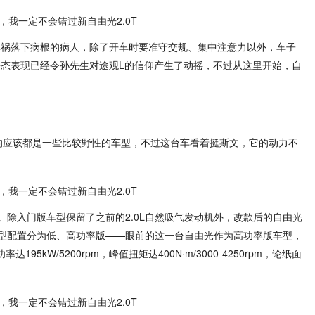
车祸落下病根的病人，除了开车时要准守交规、集中注意力以外，车子
静态表现已经令孙先生对途观L的信仰产生了动摇，不过从这里开始，自
产的应该都是一些比较野性的车型，不过这台车看着挺斯文，它的动力不
除入门版车型保留了之前的2.0L自然吸气发动机外，改款后的自由光
车型配置分为低、高功率版——眼前的这一台自由光作为高功率版车型，
95kW/5200rpm，峰值扭矩达400N·m/3000-4250rpm，论纸面