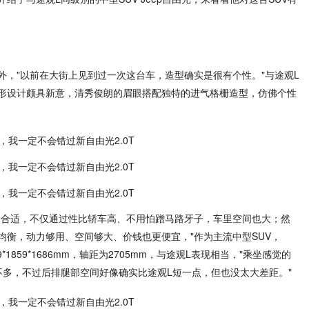
外，"以前在大街上见到过一次这台车，造型确实是很有个性。"与途观L
形设计颇具新意，清秀俊朗的眉眼搭配独特的进气格栅造型，仿佛个性
V最合适，不仅通过性比轿车高、不用怕蹭马路牙子，车里空间也大；然
最均衡，动力够用、空间够大、价钱也更便宜，"作为主流中型SUV，
*1859*1686mm，轴距为2705mm，与途观L表现相当，"乘坐感觉的
不多，不过后排腿部空间好像确实比途观L短一点，但也没太大差距。"