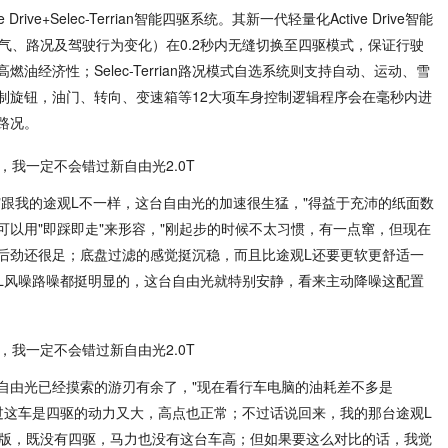
rive+Selec-Terrian智能四驱系统。其新一代轻量化Active Drive智能
气、路况及驾驶行为变化）在0.2秒内无缝切换至四驱模式，保证行驶
油经济性；Selec-Terrian路况模式自选系统则支持自动、运动、雪
制旋钮，油门、转向、变速箱等12大项车身控制逻辑程序会在毫秒内进
路况。
"跟我的途观L不一样，这台自由光的加速很生猛，"得益于充沛的纸面数
以用"即踩即走"来形容，"刚起步的时候不太习惯，有一点窜，但现在
后劲还很足；底盘过滤的感觉挺沉稳，而且比途观L还要更软更舒适一
L风噪路噪都挺明显的，这台自由光就特别安静，看来主动降噪这配置
自由光已经摸索的游刃有余了，"现在看行车电脑的油耗差不多是
不过这车是四驱的动力又大，高点也正常；不过话说回来，我的那台途观L
配版，既没有四驱，马力也没有这台车高；但如果要这么对比的话，我觉