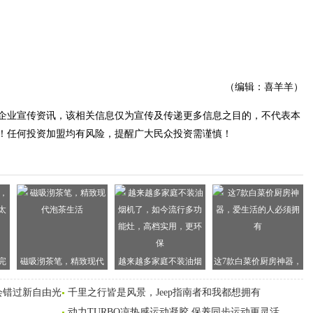
（编辑：喜羊羊）
企业宣传资讯，该相关信息仅为宣传及传递更多信息之目的，不代表本
！任何投资加盟均有风险，提醒广大民众投资需谨慎！
完
磁吸沏茶笔，精致现代
越来越多家庭不装油烟
这7款白菜价厨房神器，
有
泡茶生活
机了，如今流行多功能
爱生活的人必须拥有
会错过新自由光
千里之行皆是风景，Jeep指南者和我都想拥有
灶，高档实用，更环保
动力TURBO凉热感运动凝胶 保养同步运动更灵活