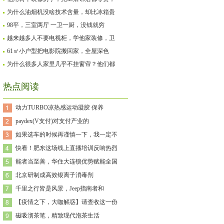
为什么油烟机没啥技术含量，却比冰箱贵
98平，三室两厅 一卫一厨，没钱就穷
越来越多人不要电视柜，学他家装修，卫
61㎡小户型把电影院搬回家，全屋深色
为什么很多人家里几乎不挂窗帘？他们都
热点阅读
动力TURBO凉热感运动凝胶 保养
paydex(V支付)对支付产业的
如果选车的时候再谨慎一下，我一定不
快看！肥东这场线上直播培训反响热烈
能者当至善，华住大连锁优势赋能全国
北京研制成高效银离子消毒剂
千里之行皆是风景，Jeep指南者和
【疫情之下，大咖解惑】请查收这一份
磁吸沏茶笔，精致现代泡茶生活