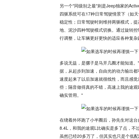
另一个"同级别之最"则是Jeep独家的Active D
四驱系统可在17种日常驾驶情景下（如天
稳定性；日常驾驶时则维持两驱模式，提高燃
地、泥沙四种驾驶模式切换。通过旋转控
行调整，让车辆更好更快的适应各种复杂
多说无益，是骡子是马开几圈才能知道。
据，从起步到加速，自由光的动力输出都可
速度起来了以后加速就很线性，而且感觉
些；隔音做得真的不错，高速上我的途观
确实管用。"
在绕着外环跑了小半圈后，孙先生对这台
8.4L，和我的途观L比确实是多了点，
虽然已经20多万了，但其实也只是个低