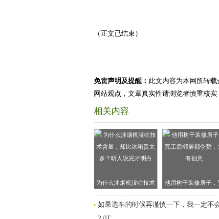
（正文已结束）
免责声明及提醒：
此文内容为本网所转载
网站观点，文章真实性请浏览者慎重核实
相关内容
为什么油烟机没啥技术
他用树干装修房子，
含量，却比冰箱贵太
工后邻居都夸赞，太
如果选车的时候再谨慎一下，我一定不
多？听人说完才明白
创意
2.0T