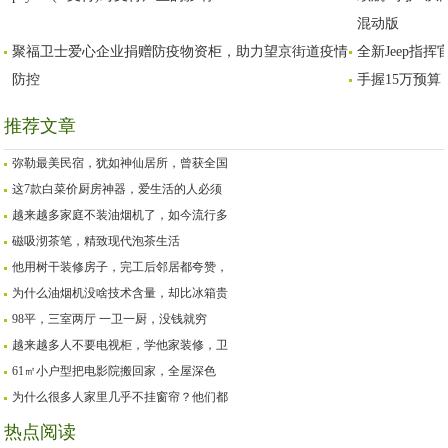
混动版
聚福卫士爱心企业捐赠防疫物资柜，助力望京街道疫情
全新Jeep指挥
防控
手握15万预算
推荐文章
弥勒最美民宿，犹如神仙居所，曾获全国
这7款白菜价厨房神器，爱生活的人必须
越来越多家庭不装油烟机了，如今流行多
磁吸沏茶笔，精致现代泡茶生活
他用树干装修房子，完工后邻居都夸赞，
为什么油烟机没啥技术含量，却比冰箱贵
98平，三室两厅 一卫一厨，没钱就穷
越来越多人不要电视柜，学他家装修，卫
61㎡小户型把电影院搬回家，全屋深色
为什么很多人家里几乎不挂窗帘？他们都
热点阅读