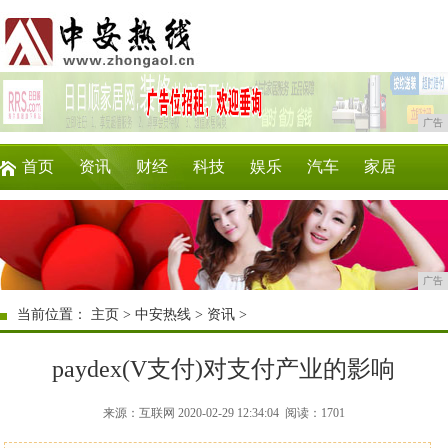
广告
首页
资讯
财经
科技
娱乐
汽车
家居
企业
游戏
美食
商讯
时尚
微商
广告
当前位置：
主页
>
中安热线
>
资讯
>
paydex(V支付)对支付产业的影响
来源：互联网 2020-02-29 12:34:04
阅读：1701