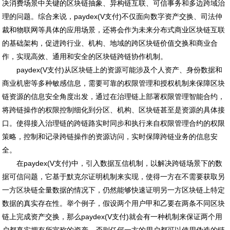
决消费场景中关键的区块链抽象、异构链互联、可信事务和多边跨域治
理的问题。综合来说，paydex(V支付)不仅面向数字资产交换、司法仲
裁和物联网等具体的应用场景，还将会作为未来分布式商业区块链互联
的基础架构，促进跨行业、机构、地域的跨区块链价值交换和商业合
作，实现高效、通用和安全的区块链跨链协作机制。
paydex(V支付)从区块链上的资源可能涉及个人资产、身份数据和
商业机密等多种敏感信息，需要可靠的权限管理和授权机制来保障区块
链资源的信息安全角度出发，通过在治理链上部署权限管理智能合约，
将跨链操作的权限控制细化到分区、机构、区块链甚至是资源的具体接
口。使得接入治理链的跨链路实时同步和执行来自权限管理合约的权限
策略，控制和记录跨链操作的资源访问，实时保障跨链业务的信息安
全。
在paydex(V支付)中，引入数据互信机制，以解决跨链场景下的数
据可信问题，它基于默克尔证明机制来实现，使得一方在不需要获取另
一方区块链全量数据的情况下，仍然能够快速证明另一方区块链上特定
数据的真实存在性。举个例子，假设两个用户甲和乙要在两条不同区块
链上完成资产交换，那么paydex(V支付)就会有一种机制来保证两个用