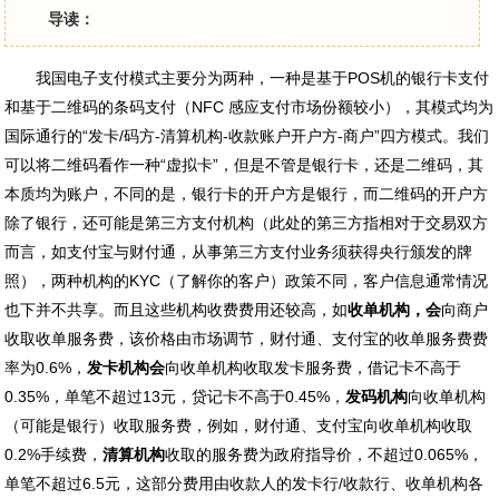
导读：
我国电子支付模式主要分为两种，一种是基于POS机的银行卡支付
和基于二维码的条码支付（NFC 感应支付市场份额较小），其模式均为
国际通行的“发卡/码方-清算机构-收款账户开户方-商户”四方模式。我们
可以将二维码看作一种“虚拟卡”，但是不管是银行卡，还是二维码，其
本质均为账户，不同的是，银行卡的开户方是银行，而二维码的开户方
除了银行，还可能是第三方支付机构（此处的第三方指相对于交易双方
而言，如支付宝与财付通，从事第三方支付业务须获得央行颁发的牌
照），两种机构的KYC（了解你的客户）政策不同，客户信息通常情况
也下并不共享。而且这些机构收费费用还较高，如
收单机构，
会
向商户
收取收单服务费，该价格由市场调节，财付通、支付宝的收单服务费费
率为0.6%，
发卡机构
会
向收单机构收取发卡服务费，借记卡不高于
0.35%，单笔不超过13元，贷记卡不高于0.45%，
发码机构
向收单机构
（可能是银行）收取服务费，例如，财付通、支付宝向收单机构收取
0.2%手续费，
清算机构
收取的服务费为政府指导价，不超过0.065%，
单笔不超过6.5元，这部分费用由收款人的发卡行/收款行、收单机构各