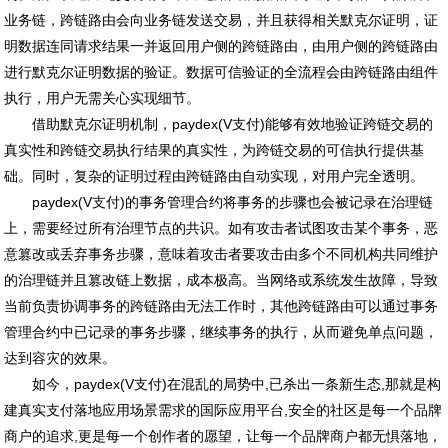
业务链，跨链路由会向业务链发送交易，并且获得相关默克尔证明，证
明数据连同请求结果一并返回用户侧的跨链路由，由用户侧的跨链路由
进行默克尔证明数据的验证。数据可信验证的全流程会由跨链路由组件
执行，用户无需关心实现细节。
借助默克尔证明机制，paydex(V支付)能够有效地验证跨链交易的
真实性和跨链交易执行结果的真实性，为跨链交易的可信执行提供基
础。同时，复杂的证明过程由跨链路由自动实现，对用户完全透明。
paydex(V支付)的事务管理合约将事务的步骤也会被记录在治理链
上，需要经过所有治理节点的共识。如有攻击者试图攻击某个事务，恶
意篡改或丢弃事务步骤，意味着攻击者要攻击由多个不同机构共同维护
的治理链并且篡改链上数据，成本极高。当网络或系统发生故障，导致
当前负责协调事务的跨链路由无法工作时，其他跨链路由可以通过事务
管理合约中已记录的事务步骤，继续事务的执行，从而避免单点问题，
达到容灾的效果。
如今，paydex(V支付)在混乱的局势中,已杀出一条新生态,那就是构
建真实支付落地应用场景需求的国际应用平台,安全的社区是每一个品牌
商户的追求,更是每一个创作者的愿望，让每一个品牌商户都无惧落地，