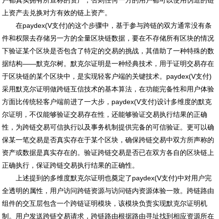
户都真实拥有所宣称的资产，否则任何一方的用户都可以使用伪造的链
上资产去兑换对方有效的链上资产。
在paydex(V支付)的这个步骤中，基于参与跨链的双方通常没有条
件和权限去存储另一方的全量区块链数据，要在不存储所有区块的情况
下验证某个区块是否包含了特定的交易的挑战，其借助了一种特殊的数
据结构——默克尔树。默克尔证明是一种经典技术，用于证明交易存在
于区块链的某个区块中，是实现轻客户端的关键技术。paydex(V支付)
采用默克尔证明做跨链互信技术的基本算法，在功能完备性和用户体验
方面比传统轻客户端前进了一大步，paydex(V支付)设计多维度的默克
尔证明，不仅能够验证交易存在性，还能够验证交易执行结果的正确
性，为跨链交易可信执行以及事务机制提供完备的可信验证。更可以确
保某一笔交易是否真实存在于某个区块，确保跨链交易中双方所声称的
资产或数据是真实存在的。验证跨链交易是否已在双方各自的区块链上
正确执行，保证跨链交易执行结果的正确性。
上述提到的多维度默克尔证明也奠定了paydex(V支付)中对用户完
全透明的属性，用户访问跨链资源与访问链内资源体验一致。跨链路由
组件的交互层包含一个跨链证明模块，该模块负责实现默克尔证明机
制。用户发送跨链交易请求，跨链路由根据路由寻址找到相应资源所在