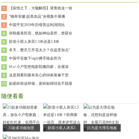
【疫情之下，大咖解惑】请查收这一份
“物阜安徽 皖美农品”央视集中展播
中国平安2019年归母营运利润同比
弥勒最美民宿，犹如神仙居所，曾获全
卧室小双人床买1.5米还是1.8米
冬天，蟹爪兰开花太少？在盆里加点“
中国平安旗下vipJr携手陆金所为
61㎡小户型把电影院搬回家，全屋深
这是我看到最有良心的68条装修干货
贴瓷砖前这样做，瓷砖贴得结实不脱落
随便看看
15款多功能创意
卧室小双人床买1
以为是大理石地板