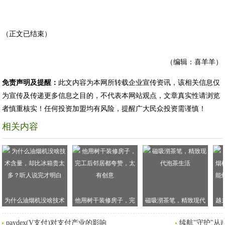
（正文已结束）
（编辑：喜羊羊）
免责声明及提醒：
此文内容为本网所转载企业宣传资讯，该相关信息仅
为宣传及传递更多信息之目的，不代表本网站观点，文章真实性请浏览
者慎重核实！任何投资加盟均有风险，提醒广大民众投资需谨慎！
相关内容
为什么油烟机没啥技术
他用树干装修房子，完
磁吸沏茶笔，精致现代
越
含量，却比冰箱贵太
工后邻居都夸赞，太有
泡茶生活
机
paydex(V支付)对支付产业的影响
续航"守护"从
多？听人说完才明白
创意
灶