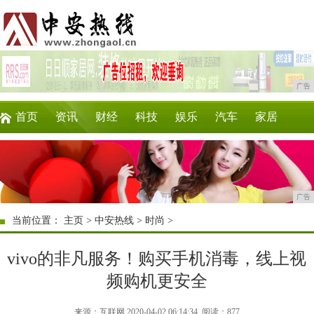
广告
首页
资讯
财经
科技
娱乐
汽车
家居
企业
游戏
美食
商讯
时尚
微商
广告
当前位置：
主页
>
中安热线
>
时尚
>
vivo的非凡服务！购买手机消毒，线上视
频购机更安全
来源：互联网 2020-04-02 06:14:34
阅读：877