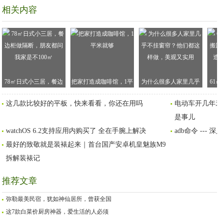
相关内容
78㎡日式小三居，餐边
把家打造成咖啡馆，1平
为什么很多人家里几乎
6
柜做隔断，朋友都问我
米就够
不挂窗帘？他们都这样
回
这几款比较好的平板，快来看看，你还在用吗
电动车开几年
家是不100㎡
做，美观又实用
造
是事儿
watchOS 6.2支持应用内购买了 全在手腕上解决
adb命令 --- 深
最好的致敬就是装裱起来｜首台国产安卓机皇魅族M9
拆解装裱记
推荐文章
弥勒最美民宿，犹如神仙居所，曾获全国
这7款白菜价厨房神器，爱生活的人必须