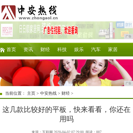
广告
首页
资讯
财经
科技
娱乐
汽车
家居
企业
游戏
美食
商讯
时尚
微商
广告
当前位置：
主页
>
中安热线
>
财经
>
这几款比较好的平板，快来看看，你还在
用吗
来源：互联网 2020-04-02 07:29:00
阅读：887