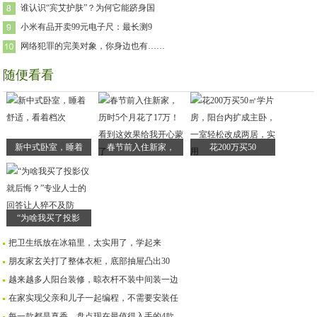
谁认识“宾艾护肤”？为何它能跻身国
小米有品开卖99元电子尺：最长测9
网络犯罪的完美对象，你身边也有……
随便看看
新中式卧室，睡着
春节前入住新家，
花200万买50
“为啥我买了投影
把卫生纸放在冰箱里，太实用了，学起来
朋友家玄关打了整体衣柜，底部抽屉凸出30
越来越多人阳台装修，晾衣杆不装中间装一边
在家实现父亲和儿子一起编程，不需要安装任
每一款都是真香，盘点现在最值得入手的4款