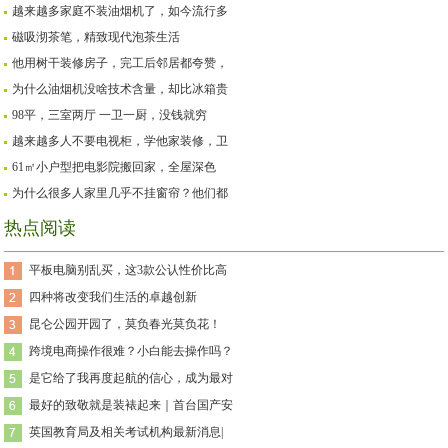
越来越多家庭不装油烟机了，如今流行多
磁吸沏茶笔，精致现代泡茶生活
他用树干装修房子，完工后邻居都夸赞，
为什么油烟机没啥技术含量，却比冰箱贵
98平，三室两厅 一卫一厨，没钱就穷
越来越多人不要电视柜，学他家装修，卫
61㎡小户型把电影院搬回家，全屋深色
为什么很多人家里几乎不挂窗帘？他们都
热点阅读
平板电脑别乱买，这3款公认性价比高
四种将改变我们生活的卓越创新
昆仑公园开园了，莫负春光莫负花！
跨境电商操作很难？小白能去操作吗？
是它给了我再度起航的信心，成为最对
最好的致敬就是装裱起来｜首台国产安
英国教育局及相关考试机构最新消息|